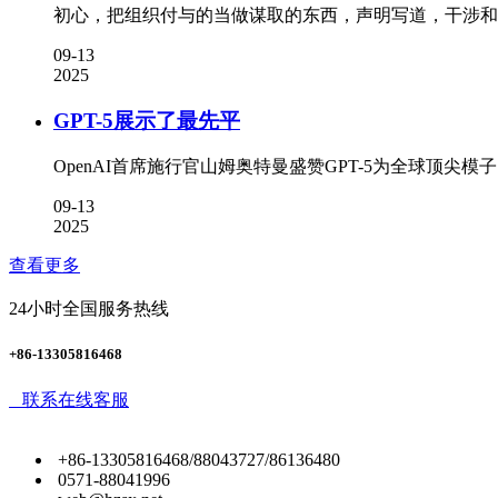
初心，把组织付与的当做谋取的东西，声明写道，干涉和插
09-13
2025
GPT-5展示了最先平
OpenAI首席施行官山姆奥特曼盛赞GPT-5为全球顶尖模
09-13
2025
查看更多
24小时全国服务热线
+86-13305816468
联系在线客服
+86-13305816468/88043727/86136480
0571-88041996