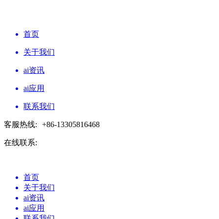
首页
关于我们
ai资讯
ai应用
联系我们
客服热线:
+86-13305816468
在线联系:
首页
关于我们
ai资讯
ai应用
联系我们