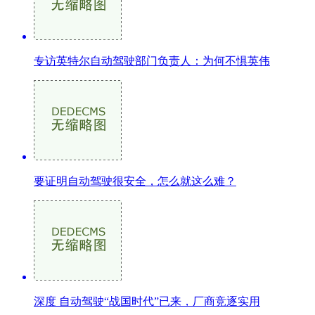
专访英特尔自动驾驶部门负责人：为何不惧英伟
要证明自动驾驶很安全，怎么就这么难？
深度 自动驾驶“战国时代”已来，厂商竞逐实用