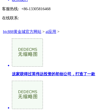
客服热线:
+86-13305816468
在线联系:
hjc888黄金城官方网站
>
ai应用
>
这家获得过英伟达投资的初创公司，打造了一款