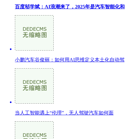
百度邬学斌：AI浪潮来了，2025年是汽车智能化和
小鹏汽车谷俊丽：如何用AI思维定义本土化自动驾
当人工智能遇上“伦理”，无人驾驶汽车如何面