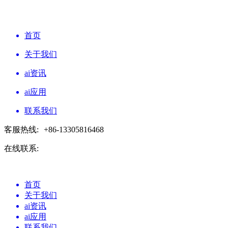
首页
关于我们
ai资讯
ai应用
联系我们
客服热线:
+86-13305816468
在线联系:
首页
关于我们
ai资讯
ai应用
联系我们