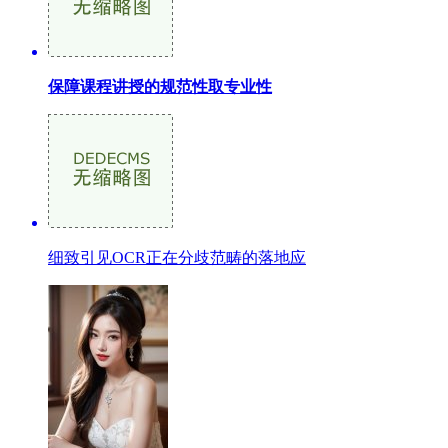
保障课程讲授的规范性取专业性
细致引见OCR正在分歧范畴的落地应