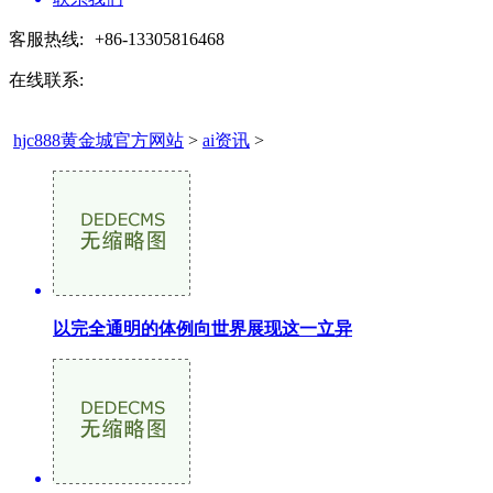
客服热线:
+86-13305816468
在线联系:
hjc888黄金城官方网站
>
ai资讯
>
以完全通明的体例向世界展现这一立异