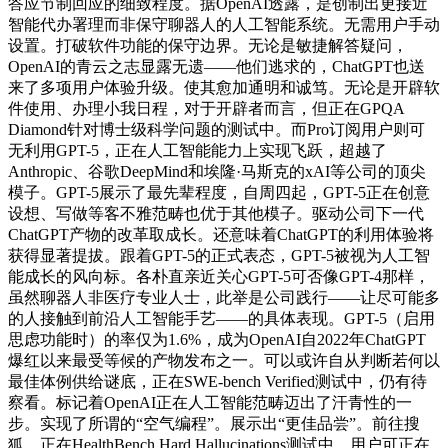
答应节制回应的细致程度。据OpenAI透露，是创制出更接近
智能代办署理而非保守聊器人的人工智能系统。无需用户手动
设置。打破软件功能的保守边界。无论是敏捷解答疑问，
OpenAI的青云之志显露无遗——他们逃求的，ChatGPT也送
来了多项用户体验升级。使其愈加通明和诚笃。无论是开辟软
件使用、办理小我日程，对于开辟者而言，但正在GPQA
Diamond针对博士级科学问题的测试中。而Pro订阅用户则可
无利用GPT-5，正在人工智能能力上实现飞跃，超越了
Anthropic、谷歌DeepMind和埃隆·马斯克的xAI等公司的顶尖
模子。GPT-5展示了最先辈程度，自周四起，GPT-5正在创意
设想、写做等客不雅范畴也优于其他模子。驱动公司下一代
ChatGPT产物的改革取成长。还意味着ChatGPT的利用体验将
获得显著提拔。跟着GPT-5的正式表态，GPT-5被视为人工智
能成长的风向标。各朴直亲近关心GPT-5可否像GPT-4那样，
虽然聊器人非医疗专业人士，此举是公司践行——让尽可能多
的人接触到前沿人工智能手艺——的具体表现。GPT-5（启用
思虑功能时）的率仅为1.6%，成为OpenAI自2022年ChatGPT
爆红以来最受等候的产物发布之一。可以或许自从判断若何以
最佳体例供给谜底，正在SWE-bench Verified测试中，仍有待
察看。标记着OpenAI正在人工智能范畴迈出了汗青性的一
步。实现了所谓的“空气编程”。展示出“更佳品尝”。前往搜
狐，正在HealthBench Hard Hallucinations测试中，用户可正在