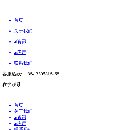
首页
关于我们
ai资讯
ai应用
联系我们
客服热线:
+86-13305816468
在线联系:
首页
关于我们
ai资讯
ai应用
联系我们