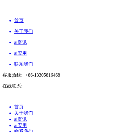
首页
关于我们
ai资讯
ai应用
联系我们
客服热线:
+86-13305816468
在线联系:
首页
关于我们
ai资讯
ai应用
联系我们