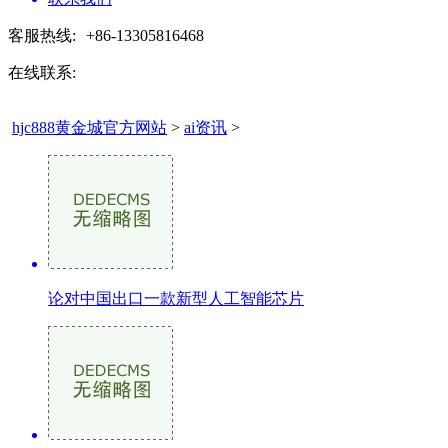
客服热线:
+86-13305816468
在线联系:
hjc888黄金城官方网站
>
ai资讯
>
论对中国出口一款新型人工智能芯片