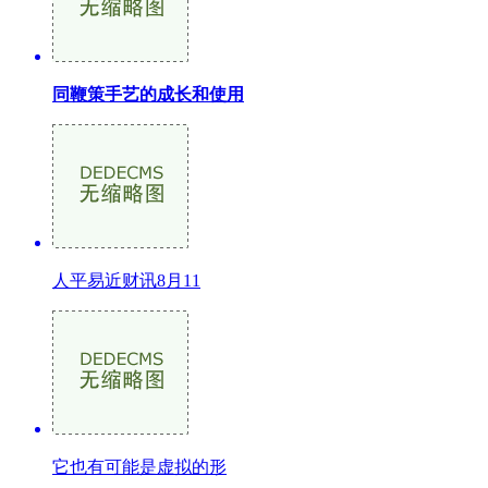
同鞭策手艺的成长和使用
人平易近财讯8月11
它也有可能是虚拟的形