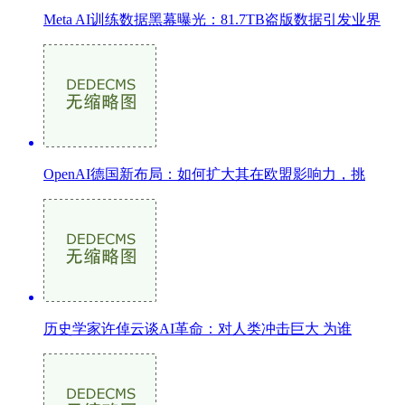
Meta AI训练数据黑幕曝光：81.7TB盗版数据引发业界
OpenAI德国新布局：如何扩大其在欧盟影响力，挑
历史学家许倬云谈AI革命：对人类冲击巨大 为谁