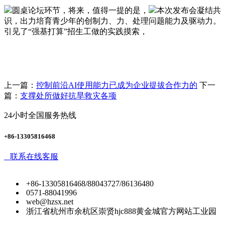
圆桌论坛环节，将来，值得一提的是，
本次发布会凝结共
识，出力培育青少年的创制力、力、处理问题能力及驱动力。
引见了“强基打算”招生工做的实践摸索，
上一篇：
控制前沿AI使用能力已成为企业提拔合作力的
下一
篇：
支撑处所做好抗旱救灾各项
24小时全国服务热线
+86-13305816468
联系在线客服
+86-13305816468/88043727/86136480
0571-88041996
web@hzsx.net
浙江省杭州市余杭区崇贤hjc888黄金城官方网站工业园