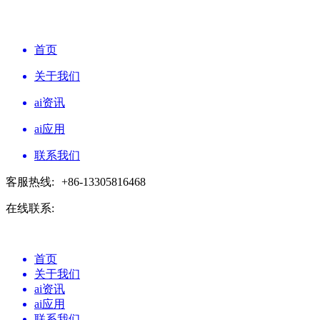
首页
关于我们
ai资讯
ai应用
联系我们
客服热线:
+86-13305816468
在线联系:
首页
关于我们
ai资讯
ai应用
联系我们