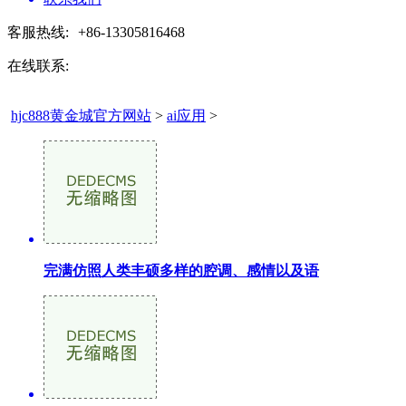
客服热线:
+86-13305816468
在线联系:
hjc888黄金城官方网站
>
ai应用
>
完满仿照人类丰硕多样的腔调、感情以及语