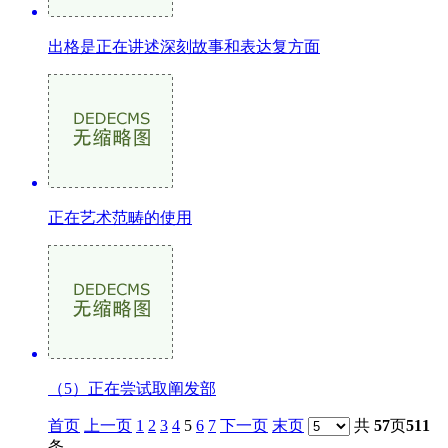
出格是正在讲述深刻故事和表达复方面
正在艺术范畴的使用
（5）正在尝试取阐发部
首页
上一页
1
2
3
4
5
6
7
下一页
末页
共
57
页
511
条